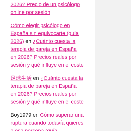
2026? Precio de un psicólogo
online por sesión
Cómo elegir psicólogo en
España sin equivocarte (guía
2026)
en
¿Cuánto cuesta la
terapia de pareja en España
en 2026? Precios reales por
sesión y qué influye en el coste
足球生活
en
¿Cuánto cuesta la
terapia de pareja en España
en 2026? Precios reales por
sesión y qué influye en el coste
Boy1979
en
Cómo superar una
ruptura cuando todavía quieres
a esa persona (guía