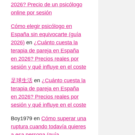
2026? Precio de un psicólogo
online por sesión
Cómo elegir psicólogo en
España sin equivocarte (guía
2026)
en
¿Cuánto cuesta la
terapia de pareja en España
en 2026? Precios reales por
sesión y qué influye en el coste
足球生活
en
¿Cuánto cuesta la
terapia de pareja en España
en 2026? Precios reales por
sesión y qué influye en el coste
Boy1979
en
Cómo superar una
ruptura cuando todavía quieres
a esa persona (guía